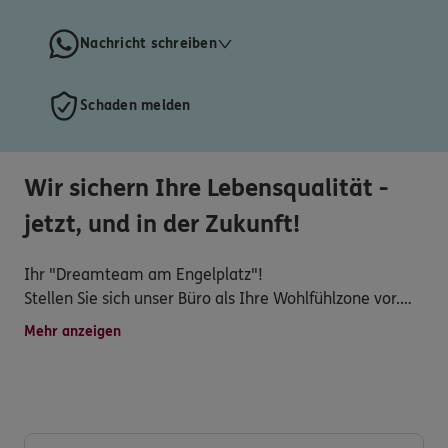
Nachricht schreiben
Schaden melden
Wir sichern Ihre Lebensqualität -
jetzt, und in der Zukunft!
Ihr "Dreamteam am Engelplatz"!
Stellen Sie sich unser Büro als Ihre Wohlfühlzone vor.
Sie hören kein Fachchinesisch - wir reden Klartext und
Mehr anzeigen
unkompliziert.
Sie erhalten von uns eine faire und ehrliche Beratung.
Gemeinsam finden wir eine maßgeschneiderte
Rundum-Lösung, die an Ihr individuelles Lebensmodell