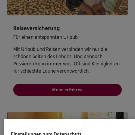
Reiseversicherung
Für einen entspannten Urlaub
Mit Urlaub und Reisen verbinden wir nur die
schönen Seiten des Lebens. Und dennoch:
Passieren kann immer was. Oft sind Kleinigkeiten
für schlechte Laune verantwortlich.
Mehr erfahren
Einstellungen zum Datenschutz