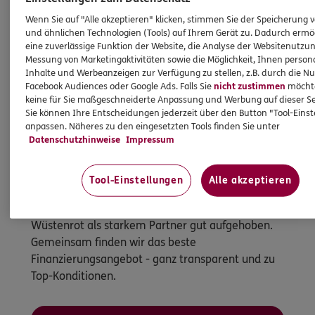
Wenn Sie auf "Alle akzeptieren" klicken, stimmen Sie der Speicherung 
und ähnlichen Technologien (Tools) auf Ihrem Gerät zu. Dadurch ermö
eine zuverlässige Funktion der Website, die Analyse der Websitenutzun
Messung von Marketingaktivitäten sowie die Möglichkeit, Ihnen persona
Inhalte und Werbeanzeigen zur Verfügung zu stellen, z.B. durch die N
Facebook Audiences oder Google Ads. Falls Sie
nicht zustimmen
möchten
keine für Sie maßgeschneiderte Anpassung und Werbung auf dieser Se
Sie können Ihre Entscheidungen jederzeit über den Button "Tool-Eins
anpassen. Näheres zu den eingesetzten Tools finden Sie unter
Datenschutzhinweise
Impressum
Immobilienfinanzierung
So werden Wohnträume Wirklichkeit
Tool-Einstellungen
Alle akzeptieren
Ganz egal, ob Sie kaufen, bauen oder
modernisieren möchten - bei uns sind Sie mit
Wüstenrot als starkem Partner gut aufgehoben.
Gemeinsam finden wir das beste
Finanzierungsangebot - ganz transparent und zu
Top-Konditionen.